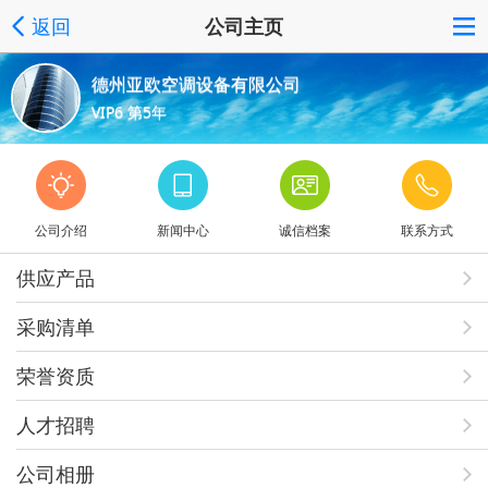
返回
公司主页
德州亚欧空调设备有限公司
VIP6 第5年
公司介绍
新闻中心
诚信档案
联系方式
供应产品
采购清单
荣誉资质
人才招聘
公司相册